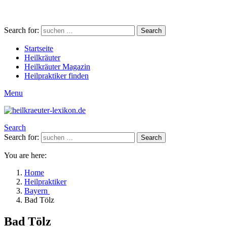
Search for:
Search
Startseite
Heilkräuter
Heilkräuter Magazin
Heilpraktiker finden
Menu
Search
Search for:
Search
You are here:
Home
Heilpraktiker
Bayern
Bad Tölz
Bad Tölz