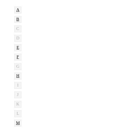
A
B
C
D
E
F
G
H
I
J
K
L
M