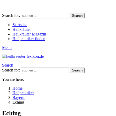
Search for:
Search
Startseite
Heilkräuter
Heilkräuter Magazin
Heilpraktiker finden
Menu
Search
Search for:
Search
You are here:
Home
Heilpraktiker
Bayern
Eching
Eching