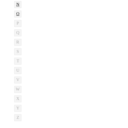
N
O
P
Q
R
S
T
U
V
W
X
Y
Z