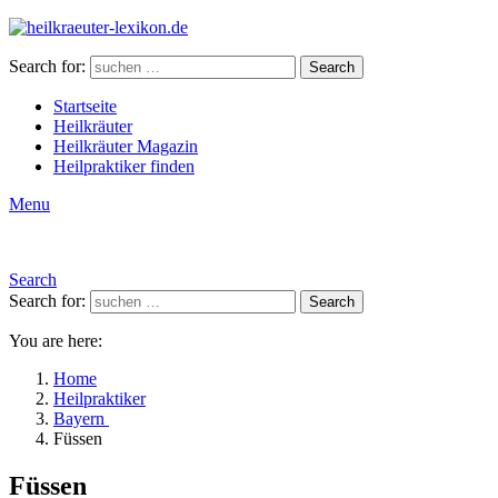
Search for:
Search
Startseite
Heilkräuter
Heilkräuter Magazin
Heilpraktiker finden
Menu
Search
Search for:
Search
You are here:
Home
Heilpraktiker
Bayern
Füssen
Füssen