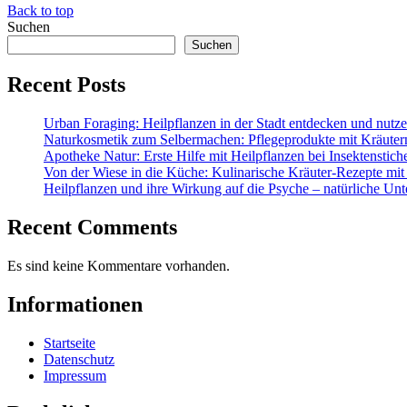
Back to top
Suchen
Suchen
Recent Posts
Urban Foraging: Heilpflanzen in der Stadt entdecken und nutz
Naturkosmetik zum Selbermachen: Pflegeprodukte mit Kräuter
Apotheke Natur: Erste Hilfe mit Heilpflanzen bei Insektenstic
Von der Wiese in die Küche: Kulinarische Kräuter-Rezepte mit
Heilpflanzen und ihre Wirkung auf die Psyche – natürliche Unt
Recent Comments
Es sind keine Kommentare vorhanden.
Informationen
Startseite
Datenschutz
Impressum