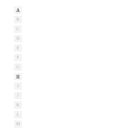
A
B
C
D
E
F
G
H
I
J
K
L
M