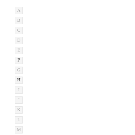
A
B
C
D
E
F
G
H
I
J
K
L
M