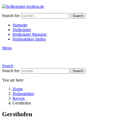
Search for:
Search
Startseite
Heilkräuter
Heilkräuter Magazin
Heilpraktiker finden
Menu
Search
Search for:
Search
You are here:
Home
Heilpraktiker
Bayern
Gersthofen
Gersthofen