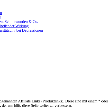
en
n
hen, Schnittwunden & Co.
 heilender Wirkung
erstützung bei Depressionen
sogenannten Affiliate Links (Produktlinks). Diese sind mit einem * od
er uns hilft, diese Seite weiter zu verbessern.