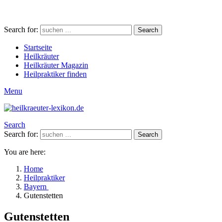
Search for:
Search
Startseite
Heilkräuter
Heilkräuter Magazin
Heilpraktiker finden
Menu
Search
Search for:
Search
You are here:
Home
Heilpraktiker
Bayern
Gutenstetten
Gutenstetten