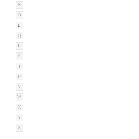
N
O
P
Q
R
S
T
U
V
W
X
Y
Z