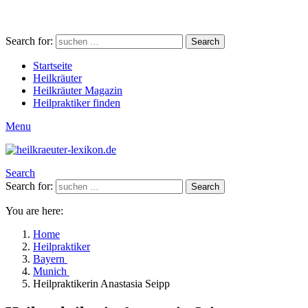
Search for:
Search
Startseite
Heilkräuter
Heilkräuter Magazin
Heilpraktiker finden
Menu
Search
Search for:
Search
You are here:
Home
Heilpraktiker
Bayern
Munich
Heilpraktikerin Anastasia Seipp