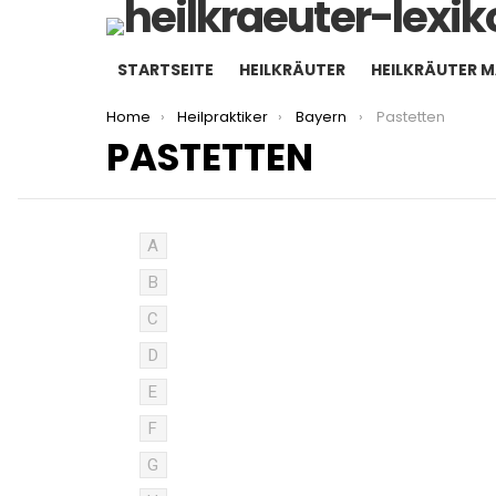
STARTSEITE
HEILKRÄUTER
HEILKRÄUTER 
You are here:
Home
Heilpraktiker
Bayern
Pastetten
PASTETTEN
A
B
C
D
E
F
G