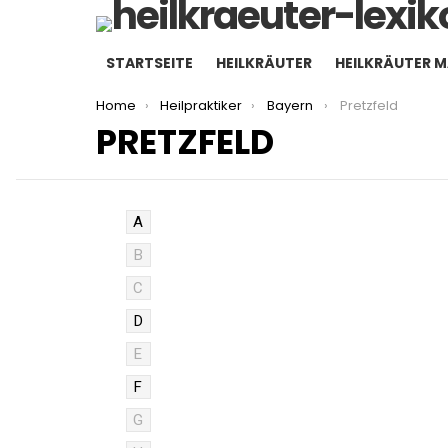
STARTSEITE
HEILKRÄUTER
HEILKRÄUTER 
You are here:
Home
Heilpraktiker
Bayern
Pretzfeld
PRETZFELD
A
B
C
D
E
F
G