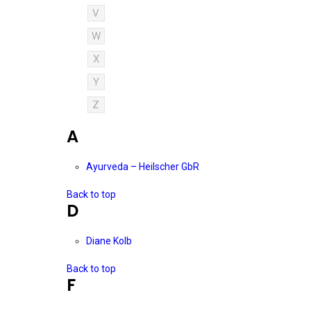
V
W
X
Y
Z
A
Ayurveda – Heilscher GbR
Back to top
D
Diane Kolb
Back to top
F