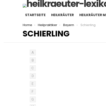
STARTSEITE
HEILKRÄUTER
HEILKRÄUTER 
You are here:
Home
Heilpraktiker
Bayern
Schierling
SCHIERLING
A
B
C
D
E
F
G