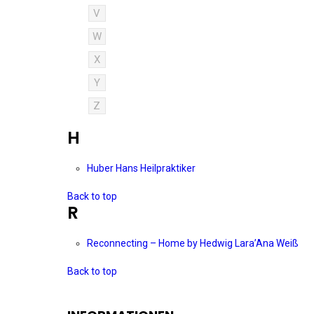
V
W
X
Y
Z
H
Huber Hans Heilpraktiker
Back to top
R
Reconnecting – Home by Hedwig Lara’Ana Weiß
Back to top