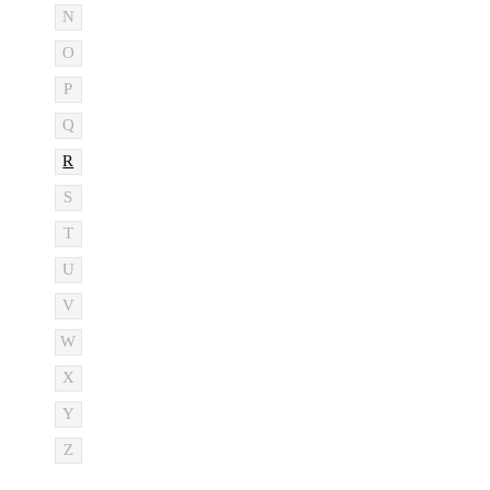
N
O
P
Q
R
S
T
U
V
W
X
Y
Z