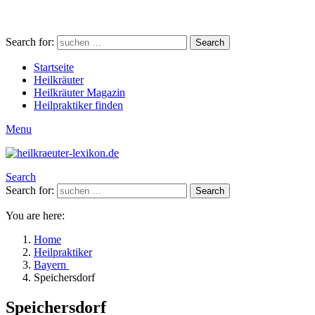
Search for:
Search
Startseite
Heilkräuter
Heilkräuter Magazin
Heilpraktiker finden
Menu
Search
Search for:
Search
You are here:
Home
Heilpraktiker
Bayern
Speichersdorf
Speichersdorf