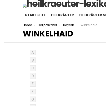
STARTSEITE
HEILKRÄUTER
HEILKRÄUTER 
You are here:
Home
Heilpraktiker
Bayern
Winkelhaid
WINKELHAID
A
B
C
D
E
F
G