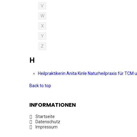
V
W
X
Y
Z
H
Heilpraktikerin Anita Kinle Naturheilpraxis für TC
Back to top
INFORMATIONEN
Startseite
Datenschutz
Impressum