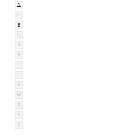
N
O
P
Q
R
S
T
U
V
W
X
Y
Z