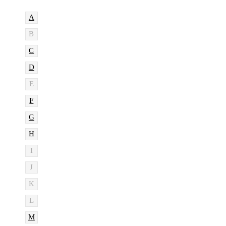
A
B
C
D
E
F
G
H
I
J
K
L
M