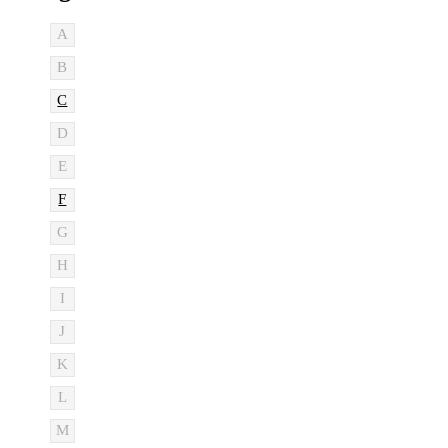
A
B
C
D
E
F
G
H
I
J
K
L
M