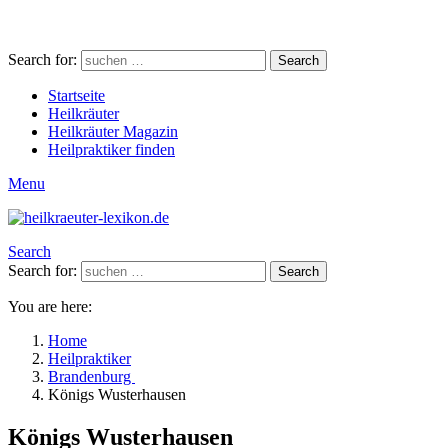
Search for:
Search
Startseite
Heilkräuter
Heilkräuter Magazin
Heilpraktiker finden
Menu
Search
Search for:
Search
You are here:
Home
Heilpraktiker
Brandenburg
Königs Wusterhausen
Königs Wusterhausen