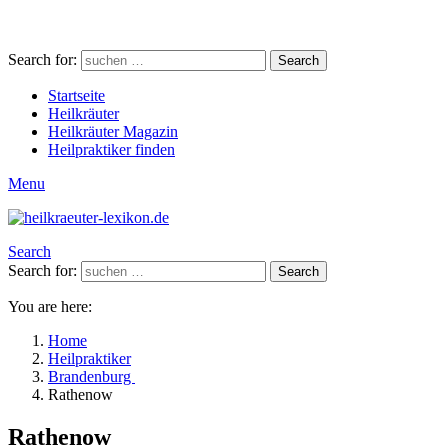
Search for:
Search
Startseite
Heilkräuter
Heilkräuter Magazin
Heilpraktiker finden
Menu
Search
Search for:
Search
You are here:
Home
Heilpraktiker
Brandenburg
Rathenow
Rathenow