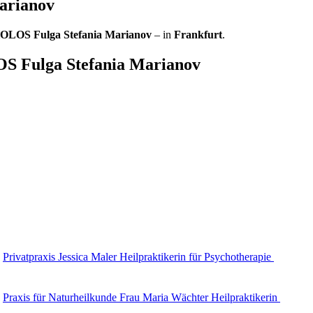
Marianov
HOLOS Fulga Stefania Marianov
– in
Frankfurt
.
OS Fulga Stefania Marianov
Privatpraxis Jessica Maler Heilpraktikerin für Psychotherapie
Praxis für Naturheilkunde Frau Maria Wächter Heilpraktikerin