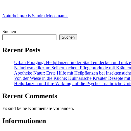
Naturheilpraxis Sandra Moosmann
Suchen
Suchen
Recent Posts
Urban Foraging: Heilpflanzen in der Stadt entdecken und nutz
Naturkosmetik zum Selbermachen: Pflegeprodukte mit Kräuter
Apotheke Natur: Erste Hilfe mit Heilpflanzen bei Insektenstic
Von der Wiese in die Küche: Kulinarische Kräuter-Rezepte mit
Heilpflanzen und ihre Wirkung auf die Psyche – natürliche Unt
Recent Comments
Es sind keine Kommentare vorhanden.
Informationen