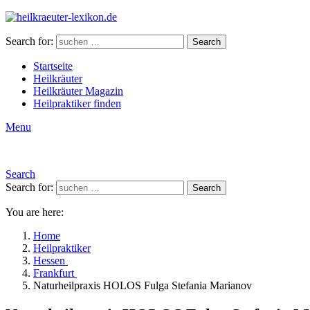
Search for:
Search
Startseite
Heilkräuter
Heilkräuter Magazin
Heilpraktiker finden
Menu
Search
Search for:
Search
You are here:
Home
Heilpraktiker
Hessen
Frankfurt
Naturheilpraxis HOLOS Fulga Stefania Marianov