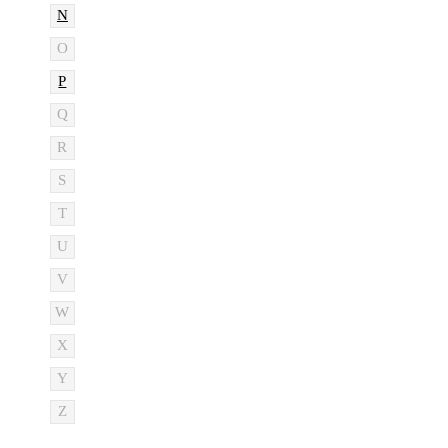
N
O
P
Q
R
S
T
U
V
W
X
Y
Z