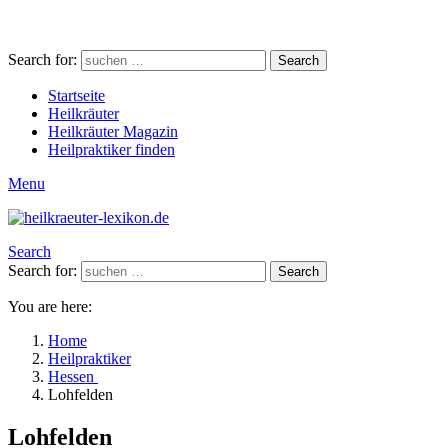
Search for:
Search
Startseite
Heilkräuter
Heilkräuter Magazin
Heilpraktiker finden
Menu
Search
Search for:
Search
You are here:
Home
Heilpraktiker
Hessen
Lohfelden
Lohfelden