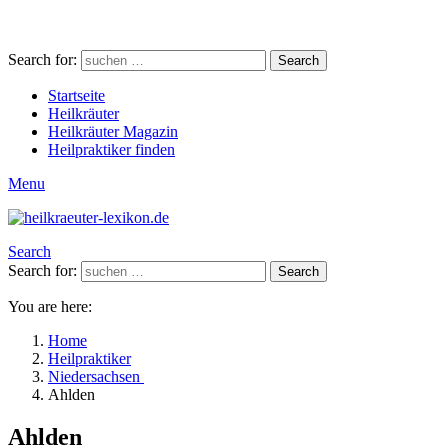
Search for:
Search
Startseite
Heilkräuter
Heilkräuter Magazin
Heilpraktiker finden
Menu
Search
Search for:
Search
You are here:
Home
Heilpraktiker
Niedersachsen
Ahlden
Ahlden