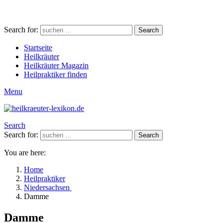
Search for:
Search
Startseite
Heilkräuter
Heilkräuter Magazin
Heilpraktiker finden
Menu
Search
Search for:
Search
You are here:
Home
Heilpraktiker
Niedersachsen
Damme
Damme