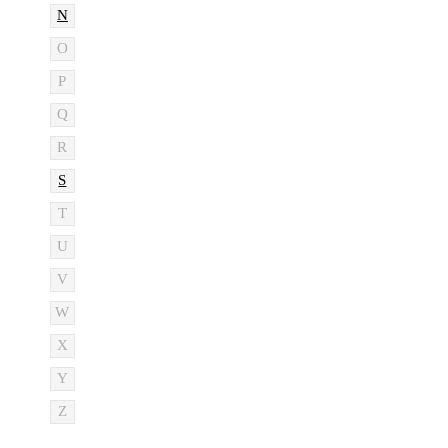
N
O
P
Q
R
S
T
U
V
W
X
Y
Z