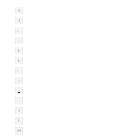
A
B
C
D
E
F
G
H
I
J
K
L
M