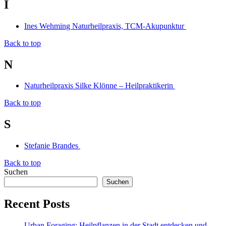
I
Ines Wehming Naturheilpraxis, TCM-Akupunktur
Back to top
N
Naturheilpraxis Silke Klönne – Heilpraktikerin
Back to top
S
Stefanie Brandes
Back to top
Suchen
Suchen
Recent Posts
Urban Foraging: Heilpflanzen in der Stadt entdecken und