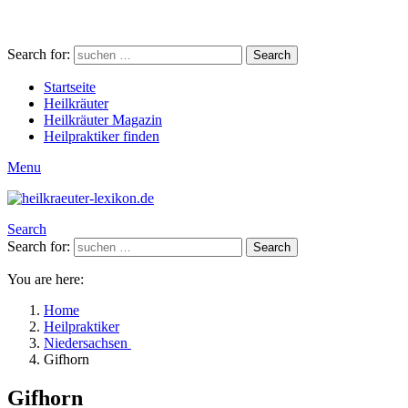
Search for:
Search
Startseite
Heilkräuter
Heilkräuter Magazin
Heilpraktiker finden
Menu
Search
Search for:
Search
You are here:
Home
Heilpraktiker
Niedersachsen
Gifhorn
Gifhorn