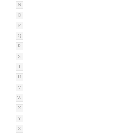
N
O
P
Q
R
S
T
U
V
W
X
Y
Z