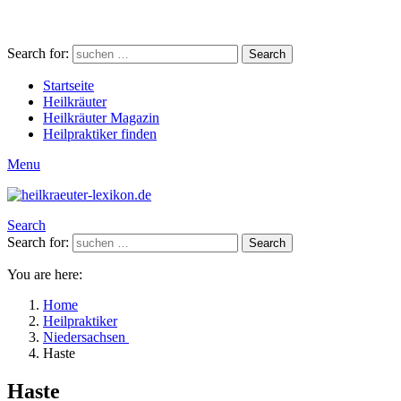
Search for:
Search
Startseite
Heilkräuter
Heilkräuter Magazin
Heilpraktiker finden
Menu
Search
Search for:
Search
You are here:
Home
Heilpraktiker
Niedersachsen
Haste
Haste