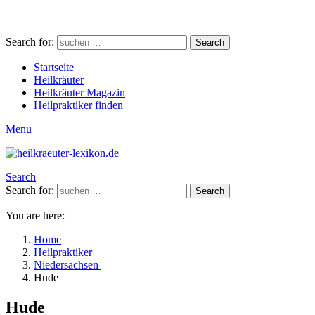
Search for:
Search
Startseite
Heilkräuter
Heilkräuter Magazin
Heilpraktiker finden
Menu
Search
Search for:
Search
You are here:
Home
Heilpraktiker
Niedersachsen
Hude
Hude