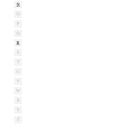
N
O
P
Q
R
S
T
U
V
W
X
Y
Z