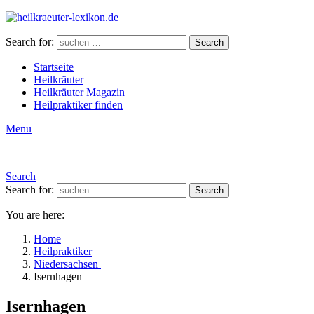
Search for:
Search
Startseite
Heilkräuter
Heilkräuter Magazin
Heilpraktiker finden
Menu
Search
Search for:
Search
You are here:
Home
Heilpraktiker
Niedersachsen
Isernhagen
Isernhagen