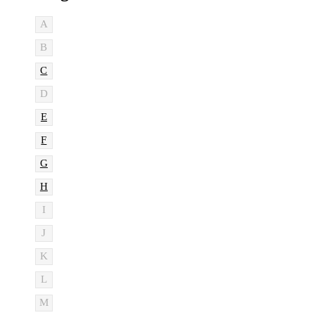
A
B
C
D
E
F
G
H
I
J
K
L
M