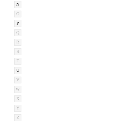
N
O
P
Q
R
S
T
U
V
W
X
Y
Z