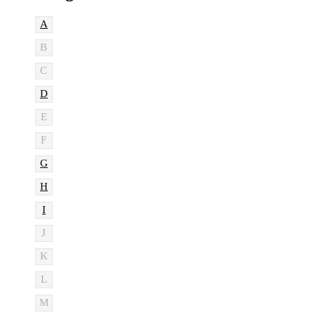
A
B
C
D
E
F
G
H
I
J
K
L
M