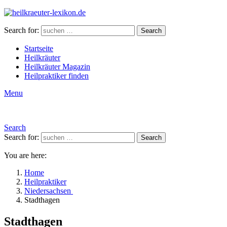
Search for:
Search
Startseite
Heilkräuter
Heilkräuter Magazin
Heilpraktiker finden
Menu
Search
Search for:
Search
You are here:
Home
Heilpraktiker
Niedersachsen
Stadthagen
Stadthagen