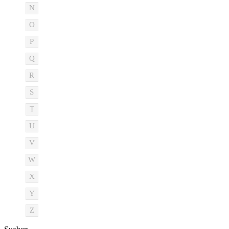
N
O
P
Q
R
S
T
U
V
W
X
Y
Z