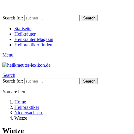
Search for:
Search
Startseite
Heilkräuter
Heilkräuter Magazin
Heilpraktiker finden
Menu
Search
Search for:
Search
You are here:
Home
Heilpraktiker
Niedersachsen
Wietze
Wietze