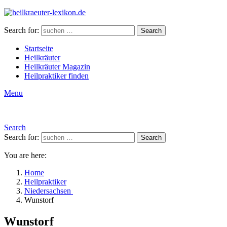
Search for:
Search
Startseite
Heilkräuter
Heilkräuter Magazin
Heilpraktiker finden
Menu
Search
Search for:
Search
You are here:
Home
Heilpraktiker
Niedersachsen
Wunstorf
Wunstorf