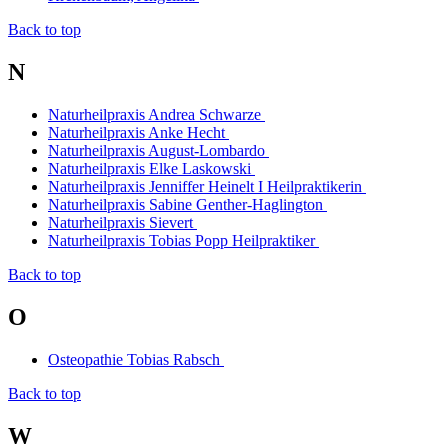
Back to top
N
Naturheilpraxis Andrea Schwarze
Naturheilpraxis Anke Hecht
Naturheilpraxis August-Lombardo
Naturheilpraxis Elke Laskowski
Naturheilpraxis Jenniffer Heinelt I Heilpraktikerin
Naturheilpraxis Sabine Genther-Haglington
Naturheilpraxis Sievert
Naturheilpraxis Tobias Popp Heilpraktiker
Back to top
O
Osteopathie Tobias Rabsch
Back to top
W