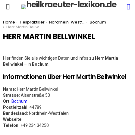
S
Menu
You are here:
Home
Heilpraktiker
Nordrhein-Westfalen
Bochum
Herr Martin Bellwinkel
HERR MARTIN BELLWINKEL
Hier finden Sie alle wichtigen Daten und Infos zu
Herr Martin
Bellwinkel
– in
Bochum
.
Informationen über Herr Martin Bellwinkel
Name:
Herr Martin Bellwinkel
Strasse:
Alsenstraße 53
Ort:
Bochum
Postleitzahl:
44789
Bundesland:
Nordrhein-Westfalen
Webseite:
Telefon:
+49 234 34250