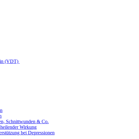
kerin (VDT)
en
n
hen, Schnittwunden & Co.
 heilender Wirkung
erstützung bei Depressionen