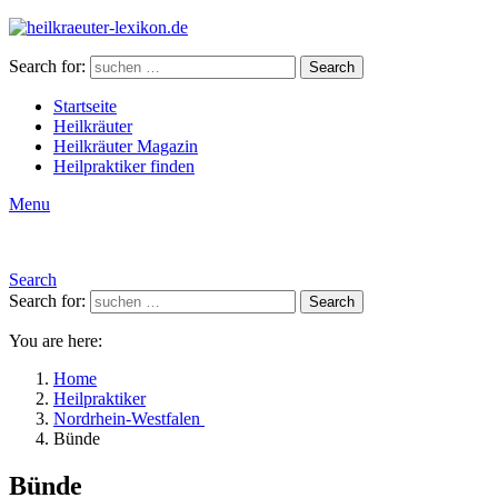
Search for:
Search
Startseite
Heilkräuter
Heilkräuter Magazin
Heilpraktiker finden
Menu
Search
Search for:
Search
You are here:
Home
Heilpraktiker
Nordrhein-Westfalen
Bünde
Bünde