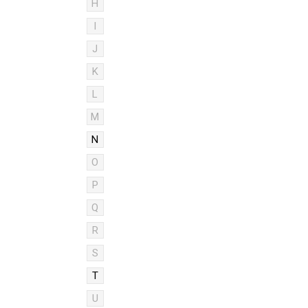
H
I
J
K
L
M
N
O
P
Q
R
S
T
U