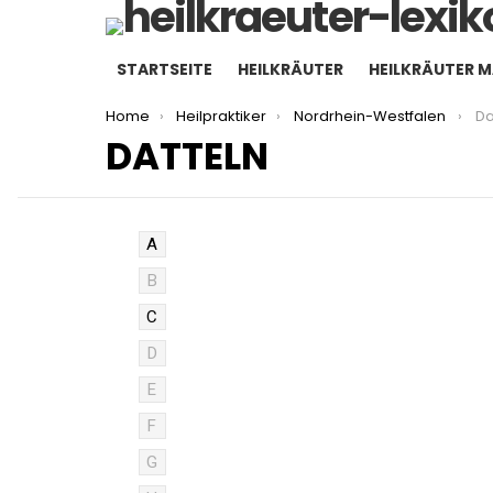
STARTSEITE
HEILKRÄUTER
HEILKRÄUTER 
You are here:
Home
Heilpraktiker
Nordrhein-Westfalen
Da
DATTELN
A
B
C
D
E
F
G