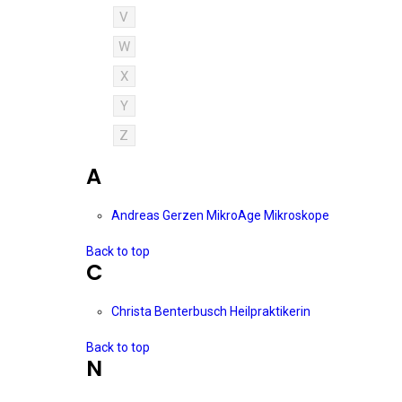
V
W
X
Y
Z
A
Andreas Gerzen MikroAge Mikroskope
Back to top
C
Christa Benterbusch Heilpraktikerin
Back to top
N