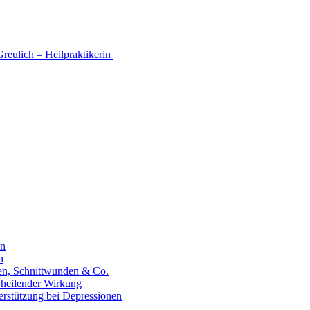
Greulich – Heilpraktikerin
en
n
hen, Schnittwunden & Co.
 heilender Wirkung
erstützung bei Depressionen