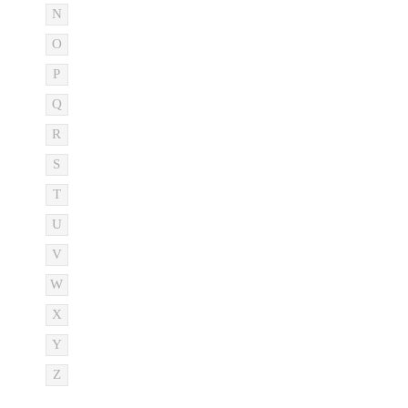
N
O
P
Q
R
S
T
U
V
W
X
Y
Z