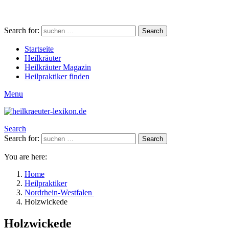
Search for:
Search
Startseite
Heilkräuter
Heilkräuter Magazin
Heilpraktiker finden
Menu
Search
Search for:
Search
You are here:
Home
Heilpraktiker
Nordrhein-Westfalen
Holzwickede
Holzwickede