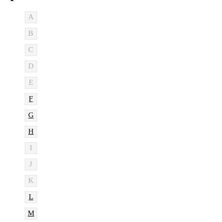
A
B
C
D
E
F
G
H
I
J
K
L
M