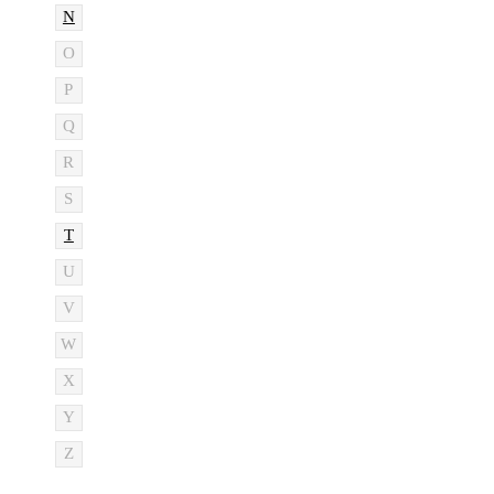
N
O
P
Q
R
S
T
U
V
W
X
Y
Z