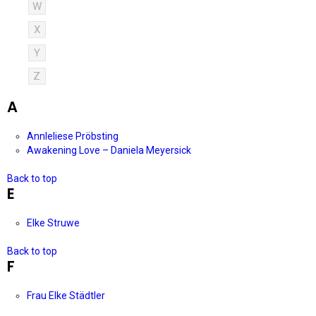
W
X
Y
Z
A
Annleliese Pröbsting
Awakening Love – Daniela Meyersick
Back to top
E
Elke Struwe
Back to top
F
Frau Elke Städtler