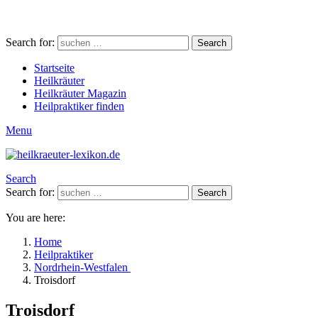
Search for:
Search
Startseite
Heilkräuter
Heilkräuter Magazin
Heilpraktiker finden
Menu
Search
Search for:
Search
You are here:
Home
Heilpraktiker
Nordrhein-Westfalen
Troisdorf
Troisdorf