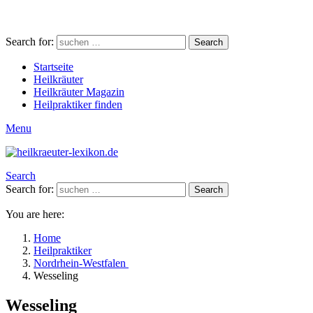
Search for:
Search
Startseite
Heilkräuter
Heilkräuter Magazin
Heilpraktiker finden
Menu
Search
Search for:
Search
You are here:
Home
Heilpraktiker
Nordrhein-Westfalen
Wesseling
Wesseling