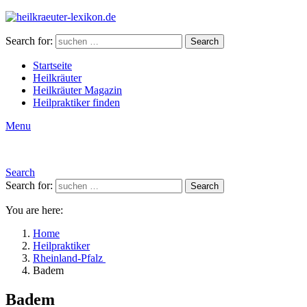
Search for:
Search
Startseite
Heilkräuter
Heilkräuter Magazin
Heilpraktiker finden
Menu
Search
Search for:
Search
You are here:
Home
Heilpraktiker
Rheinland-Pfalz
Badem
Badem