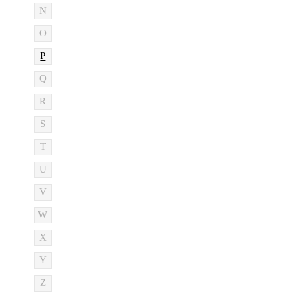
N
O
P
Q
R
S
T
U
V
W
X
Y
Z