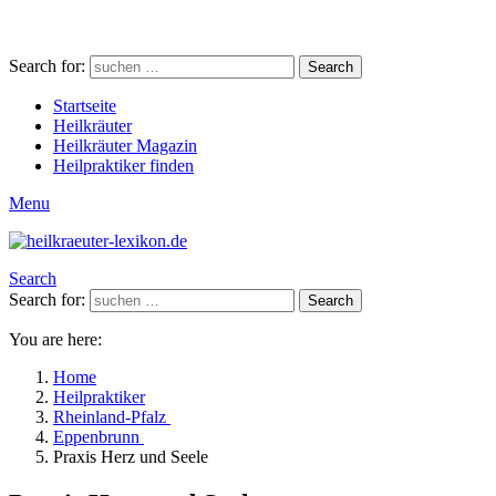
Search for:
Search
Startseite
Heilkräuter
Heilkräuter Magazin
Heilpraktiker finden
Menu
Search
Search for:
Search
You are here:
Home
Heilpraktiker
Rheinland-Pfalz
Eppenbrunn
Praxis Herz und Seele