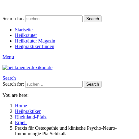
Search for:
Search
Startseite
Heilkräuter
Heilkräuter Magazin
Heilpraktiker finden
Menu
Search
Search for:
Search
You are here:
Home
Heilpraktiker
Rheinland-Pfalz
Erpel
Praxis für Osteopathie und klinische Psycho-Neuro-
Immunologie Pia Schikalla