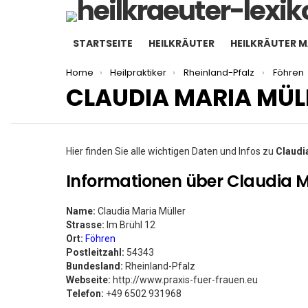
STARTSEITE
HEILKRÄUTER
HEILKRÄUTER 
You are here:
Home
Heilpraktiker
Rheinland-Pfalz
Föhren
CLAUDIA MARIA MÜL
Hier finden Sie alle wichtigen Daten und Infos zu
Claudi
Informationen über Claudia M
Name:
Claudia Maria Müller
Strasse:
Im Brühl 12
Ort:
Föhren
Postleitzahl:
54343
Bundesland:
Rheinland-Pfalz
Webseite:
http://www.praxis-fuer-frauen.eu
Telefon:
+49 6502 931968