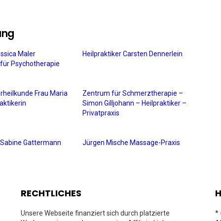
ung
essica Maler
Heilpraktiker Carsten Dennerlein
n für Psychotherapie
urheilkunde Frau Maria
Zentrum für Schmerztherapie –
aktikerin
Simon Gilljohann – Heilpraktiker –
Privatpraxis
in Sabine Gattermann
Jürgen Mische Massage-Praxis
RECHTLICHES
H
Unsere Webseite finanziert sich durch platzierte
*