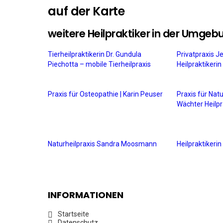
auf der Karte
weitere Heilpraktiker in der Umgeb
Tierheilpraktikerin Dr. Gundula
Privatpraxis J
Piechotta – mobile Tierheilpraxis
Heilpraktikeri
Praxis für Osteopathie | Karin Peuser
Praxis für Nat
Wächter Heilpr
Naturheilpraxis Sandra Moosmann
Heilpraktiker
INFORMATIONEN
Startseite
Datenschutz