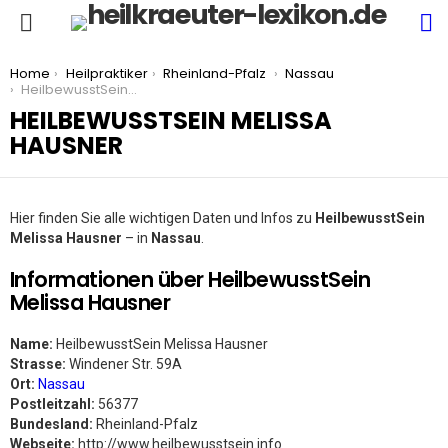
S
Menu
You are here:
Home
Heilpraktiker
Rheinland-Pfalz
Nassau
HeilbewusstSein Melissa Hausner
HEILBEWUSSTSEIN MELISSA
HAUSNER
Hier finden Sie alle wichtigen Daten und Infos zu
HeilbewusstSein
Melissa Hausner
– in
Nassau
.
Informationen über HeilbewusstSein
Melissa Hausner
Name:
HeilbewusstSein Melissa Hausner
Strasse:
Windener Str. 59A
Ort:
Nassau
Postleitzahl:
56377
Bundesland:
Rheinland-Pfalz
Webseite:
http://www.heilbewusstsein.info