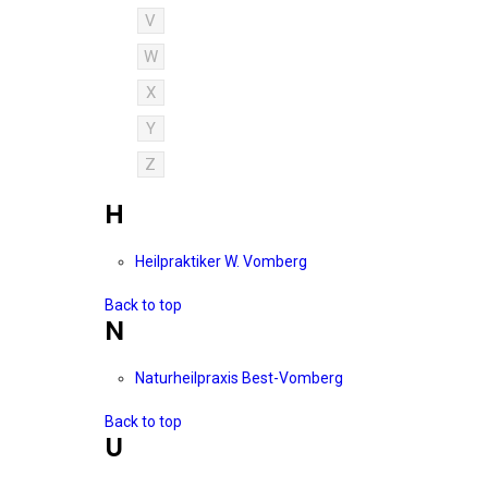
V
W
X
Y
Z
H
Heilpraktiker W. Vomberg
Back to top
N
Naturheilpraxis Best-Vomberg
Back to top
U