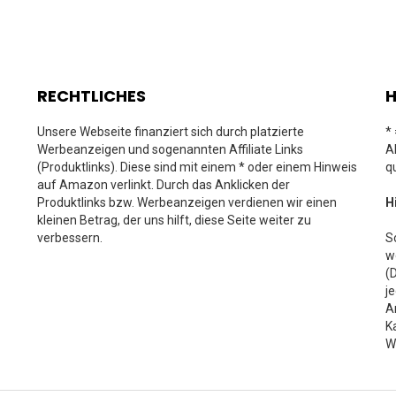
RECHTLICHES
H
Unsere Webseite finanziert sich durch platzierte
*
Werbeanzeigen und sogenannten Affiliate Links
A
(Produktlinks). Diese sind mit einem * oder einem Hinweis
q
auf Amazon verlinkt. Durch das Anklicken der
Produktlinks bzw. Werbeanzeigen verdienen wir einen
H
kleinen Betrag, der uns hilft, diese Seite weiter zu
verbessern.
S
w
(
j
A
K
W