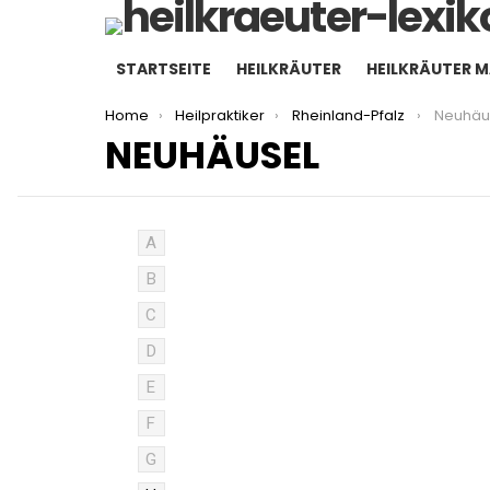
STARTSEITE
HEILKRÄUTER
HEILKRÄUTER 
You are here:
Home
Heilpraktiker
Rheinland-Pfalz
Neuhäu
NEUHÄUSEL
A
B
C
D
E
F
G