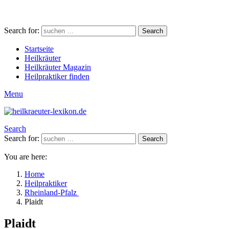
Search for:
Search
Startseite
Heilkräuter
Heilkräuter Magazin
Heilpraktiker finden
Menu
Search
Search for:
Search
You are here:
Home
Heilpraktiker
Rheinland-Pfalz
Plaidt
Plaidt