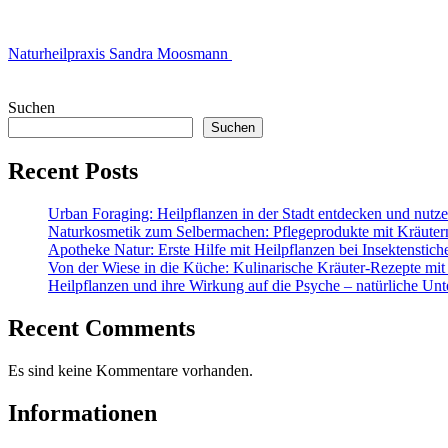
Naturheilpraxis Sandra Moosmann
Suchen
Suchen
Recent Posts
Urban Foraging: Heilpflanzen in der Stadt entdecken und nutz
Naturkosmetik zum Selbermachen: Pflegeprodukte mit Kräuter
Apotheke Natur: Erste Hilfe mit Heilpflanzen bei Insektenstic
Von der Wiese in die Küche: Kulinarische Kräuter-Rezepte mit
Heilpflanzen und ihre Wirkung auf die Psyche – natürliche Unt
Recent Comments
Es sind keine Kommentare vorhanden.
Informationen