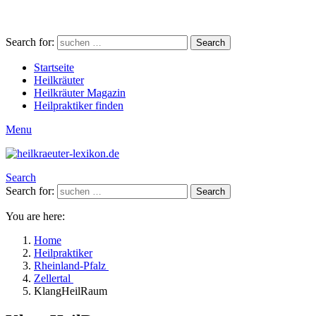
Search for:
Search
Startseite
Heilkräuter
Heilkräuter Magazin
Heilpraktiker finden
Menu
Search
Search for:
Search
You are here:
Home
Heilpraktiker
Rheinland-Pfalz
Zellertal
KlangHeilRaum