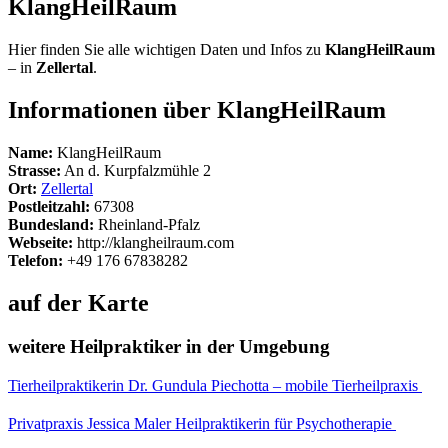
KlangHeilRaum
Hier finden Sie alle wichtigen Daten und Infos zu
KlangHeilRaum
– in
Zellertal
.
Informationen über KlangHeilRaum
Name:
KlangHeilRaum
Strasse:
An d. Kurpfalzmühle 2
Ort:
Zellertal
Postleitzahl:
67308
Bundesland:
Rheinland-Pfalz
Webseite:
http://klangheilraum.com
Telefon:
+49 176 67838282
auf der Karte
weitere Heilpraktiker in der Umgebung
Tierheilpraktikerin Dr. Gundula Piechotta – mobile Tierheilpraxis
Privatpraxis Jessica Maler Heilpraktikerin für Psychotherapie