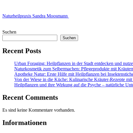
Naturheilpraxis Sandra Moosmann
Suchen
Suchen
Recent Posts
Urban Foraging: Heilpflanzen in der Stadt entdecken und nutz
Naturkosmetik zum Selbermachen: Pflegeprodukte mit Kräuter
Apotheke Natur: Erste Hilfe mit Heilpflanzen bei Insektenstic
Von der Wiese in die Küche: Kulinarische Kräuter-Rezepte mit
Heilpflanzen und ihre Wirkung auf die Psyche – natürliche Unt
Recent Comments
Es sind keine Kommentare vorhanden.
Informationen