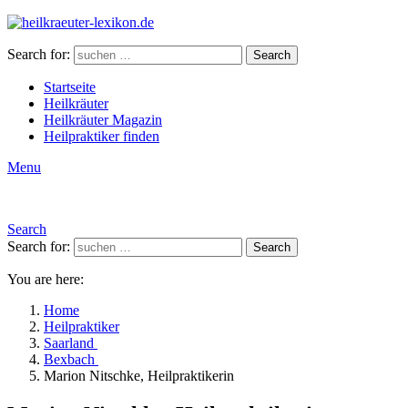
Search for:
Search
Startseite
Heilkräuter
Heilkräuter Magazin
Heilpraktiker finden
Menu
Search
Search for:
Search
You are here:
Home
Heilpraktiker
Saarland
Bexbach
Marion Nitschke, Heilpraktikerin