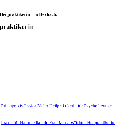
Heilpraktikerin
– in
Bexbach
.
praktikerin
Privatpraxis Jessica Maler Heilpraktikerin für Psychotherapie
Praxis für Naturheilkunde Frau Maria Wächter Heilpraktikerin