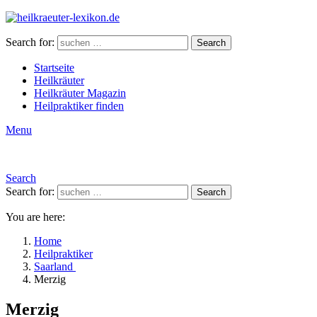
Search for:
Search
Startseite
Heilkräuter
Heilkräuter Magazin
Heilpraktiker finden
Menu
Search
Search for:
Search
You are here:
Home
Heilpraktiker
Saarland
Merzig
Merzig