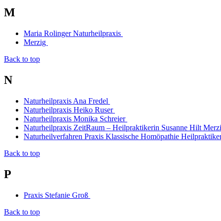
M
Maria Rolinger Naturheilpraxis
Merzig
Back to top
N
Naturheilpraxis Ana Fredel
Naturheilpraxis Heiko Ruser
Naturheilpraxis Monika Schreier
Naturheilpraxis ZeitRaum – Heilpraktikerin Susanne Hilt Merz
Naturheilverfahren Praxis Klassische Homöpathie Heilpraktike
Back to top
P
Praxis Stefanie Groß
Back to top