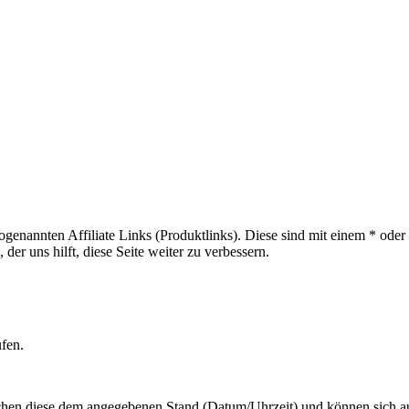
sogenannten Affiliate Links (Produktlinks). Diese sind mit einem * od
er uns hilft, diese Seite weiter zu verbessern.
ufen.
hen diese dem angegebenen Stand (Datum/Uhrzeit) und können sich auf 