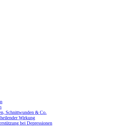
en
n
hen, Schnittwunden & Co.
 heilender Wirkung
erstützung bei Depressionen