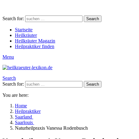
Search for:
Search
Startseite
Heilkräuter
Heilkräuter Magazin
Heilpraktiker finden
Menu
Search
Search for:
Search
You are here:
Home
Heilpraktiker
Saarland
Saarlouis
Naturheilpraxis Vanessa Rodenbusch